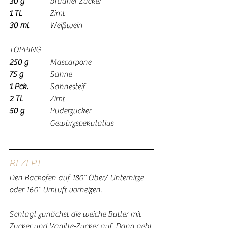
30 g
 		brauner Zucker
1 TL 	
	Zimt
30 ml	
Weißwein
TOPPING
250 g
 	Mascarpone
75 g 
		Sahne
1 Pck.
 	Sahnesteif
2 TL
 		Zimt
50 g
 		Puderzucker
		Gewürzspekulatius
REZEPT
Den Backofen auf 180° Ober/-Unterhitze 
oder 160° Umluft vorheizen.
Schlagt zunächst die weiche Butter mit 
Zucker und Vanille-Zucker auf. Dann gebt 