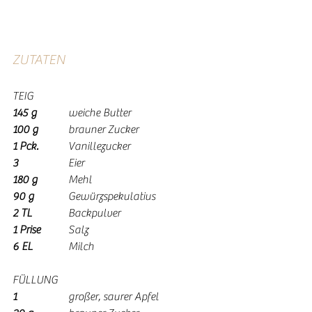
ZUTATEN
TEIG
145 g
 	weiche Butter
100 g
 	brauner Zucker
1 Pck.
 	Vanillezucker
3 	
	Eier
180 g
 	Mehl
90 g 	
	Gewürzspekulatius
2 TL
 		Backpulver
1 Prise 	
Salz 
6 EL
 		Milch
FÜLLUNG
1 	
	großer, saurer Apfel