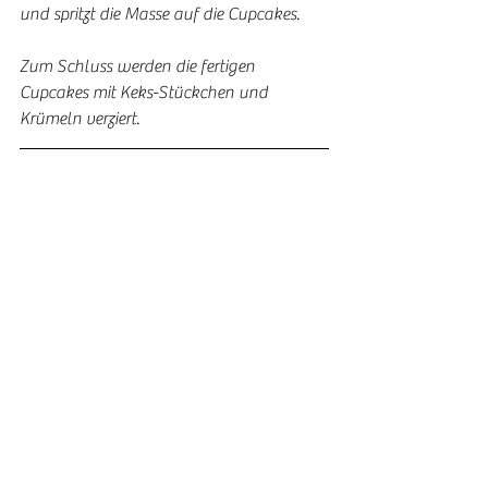
und spritzt die Masse auf die Cupcakes.
Zum Schluss werden die fertigen 
Cupcakes mit Keks-Stückchen und 
Krümeln verziert. 
Das ursprüngliche Rezept habe ich auf der 
Seite 
www.allesundanderes.de.
 Ich habe 
die Cupcakes mittlerweile ein paar mal 
gebacken und es nach meinem 
Geschmack angepasst. 