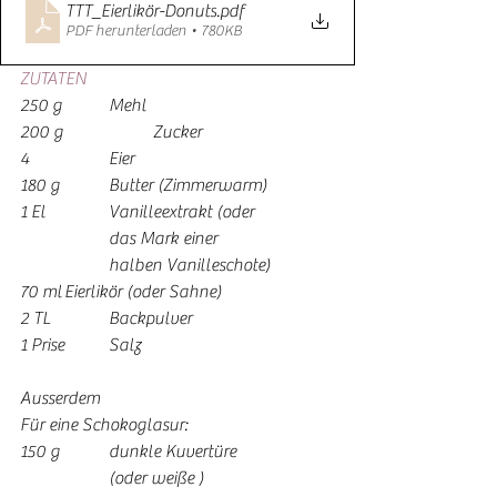
TTT_Eierlikör-Donuts
.pdf
PDF herunterladen • 780KB
ZUTATEN
250 g	 	Mehl
200 g	 	Zucker
4	 	Eier
180 g	 	Butter (Zimmerwarm)
1 El	 	Vanilleextrakt (oder
	 	das Mark einer
	 	halben Vanilleschote)
70 ml	Eierlikör (oder Sahne)
2 TL	 	Backpulver
1 Prise 	Salz
Ausserdem
Für eine Schokoglasur: 
150 g 	dunkle Kuvertüre
	 	(oder weiße )