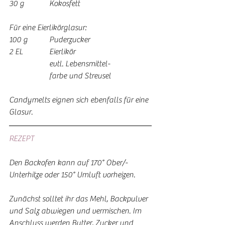
30 g	 	Kokosfett
Für eine Eierlikörglasur:
100 g	 	Puderzucker 
2 EL	 	Eierlikör
	 	evtl. Lebensmittel-
	 	farbe und Streusel
Candymelts eignen sich ebenfalls für eine 
Glasur.
REZEPT
Den Backofen kann auf 170° Ober/-
Unterhitze oder 150° Umluft vorheizen.
Zunächst solltet ihr das Mehl, Backpulver 
und Salz abwiegen und vermischen. Im 
Anschluss werden Butter, Zucker und 