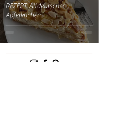
REZEPT: Altdeutscher
Apfelkuchen
Torten Tante - Hobbybäckerin aus Greifswald
KONTAKT
IMPRESSUM
DATENSCHUTZ