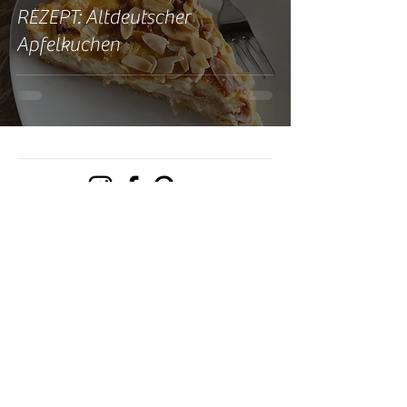
REZEPT: Altdeutscher
Apfelkuchen
Torten Tante - Hobbybäckerin aus Greifswald
KONTAKT
IMPRESSUM
DATENSCHUTZ